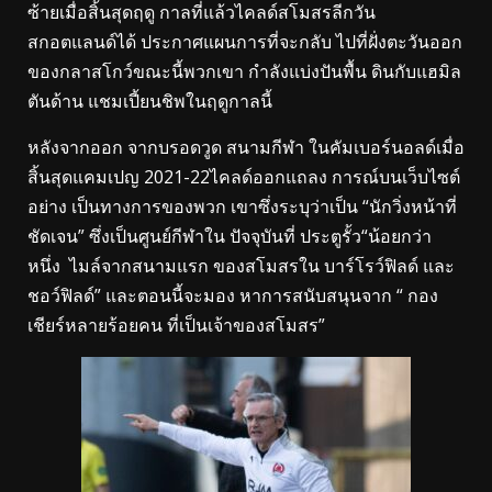
ซ้ายเมื่อสิ้นสุดฤดู กาลที่แล้วไคลด์สโมสรลีกวัน
สกอตแลนด์ได้ ประกาศแผนการที่จะกลับ ไปที่ฝั่งตะวันออก
ของกลาสโกว์ขณะนี้พวกเขา กำลังแบ่งปันพื้น ดินกับแฮมิล
ตันด้าน แชมเปี้ยนชิพในฤดูกาลนี้
หลังจากออก จากบรอดวูด สนามกีฬา ในคัมเบอร์นอลด์เมื่อ
สิ้นสุดแคมเปญ 2021-22ไคลด์ออกแถลง การณ์บนเว็บไซต์
อย่าง เป็นทางการของพวก เขาซึ่งระบุว่าเป็น “นักวิ่งหน้าที่
ชัดเจน” ซึ่งเป็นศูนย์กีฬาใน ปัจจุบันที่ ประตูรั้ว“น้อยกว่า
หนึ่ง ไมล์จากสนามแรก ของสโมสรใน บาร์โรว์ฟิลด์ และ
ชอว์ฟิลด์” และตอนนี้จะมอง หาการสนับสนุนจาก “ กอง
เชียร์หลายร้อยคน ที่เป็นเจ้าของสโมสร”