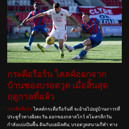
กระตือรือร้น ไคลด์ออกจาก
บ้านของบรอดวูด เมื่อสิ้นสุด
ฤดูกาลที่แล้ว
กระตือรือร้น
ไคลด์กระตือรือร้นที่ จะย้ายไปอยู่บ้านถาวรที่
ประตูรั้วทางฝั่งตะวัน ออกของกลาสโกว์ สโมสรลีกวัน
กำลังแบ่งปันพื้น ดินกับแฮมิลตัน; บรอดวูดสนามกีฬา ทาง