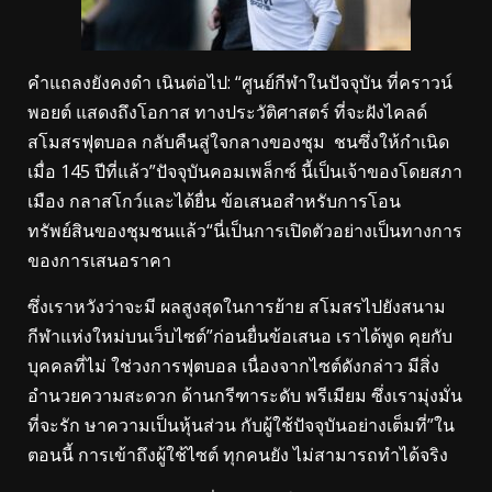
คำแถลงยังคงดำ เนินต่อไป: “ศูนย์กีฬาในปัจจุบัน ที่คราวน์
พอยต์ แสดงถึงโอกาส ทางประวัติศาสตร์ ที่จะฝังไคลด์
สโมสรฟุตบอล กลับคืนสู่ใจกลางของชุม ชนซึ่งให้กำเนิด
เมื่อ 145 ปีที่แล้ว”ปัจจุบันคอมเพล็กซ์ นี้เป็นเจ้าของโดยสภา
เมือง กลาสโกว์และได้ยื่น ข้อเสนอสำหรับการโอน
ทรัพย์สินของชุมชนแล้ว“นี่เป็นการเปิดตัวอย่างเป็นทางการ
ของการเสนอราคา
ซึ่งเราหวังว่าจะมี ผลสูงสุดในการย้าย สโมสรไปยังสนาม
กีฬาแห่งใหม่บนเว็บไซต์”ก่อนยื่นข้อเสนอ เราได้พูด คุยกับ
บุคคลที่ไม่ ใช่วงการฟุตบอล เนื่องจากไซต์ดังกล่าว มีสิ่ง
อำนวยความสะดวก ด้านกรีฑาระดับ พรีเมียม ซึ่งเรามุ่งมั่น
ที่จะรัก ษาความเป็นหุ้นส่วน กับผู้ใช้ปัจจุบันอย่างเต็มที่”ใน
ตอนนี้ การเข้าถึงผู้ใช้ไซต์ ทุกคนยัง ไม่สามารถทำได้จริง