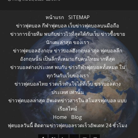
หน้าแรก
SITEMAP
ข่าวฟุตบอล กีฬาฟุตบอล เว็บข่าวฟุตบอลบนมือถือ
ข่าวการย้ายทีม พบกับข่าวไวที่สุดได้กับเว็บ ข่าวซื้อขาย
นักเตะล่าสุด ของเรา
ข่าวฟุตบอลอังกฤษ ข่าวบอลอังกฤษล่าสุด ฟุตบอลลีก
อังกฤษนั้น เป็นลีกที่เหมาะกับคนไทยมากที่สุด
ข่าวบอลต่างประเทศ พบกับ ข่าวกีฬาฟุตบอลทั้งหมด ใน
ทุกวันกับเว็บของเรา
ข่าวฟุตบอลไทย รวดเร็วทันใจได้ที่เว็บ ข่าวบอลต่าง
ประเทศ เท่านั้น
ข่าวฟุตบอลล่าสุด อัพเดทข่าวสารใน สโมสรฟุตบอล แบบ
เรียลไทม์
Home
Blog
ฟุตบอลวันนี้ ติดตามข่าวฟุตบอลรวดเร็วอัพเดท 24 ชั่วโมง