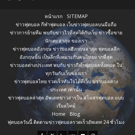
หน้าแรก
SITEMAP
ข่าวฟุตบอล กีฬาฟุตบอล เว็บข่าวฟุตบอลบนมือถือ
ข่าวการย้ายทีม พบกับข่าวไวที่สุดได้กับเว็บ ข่าวซื้อขาย
นักเตะล่าสุด ของเรา
ข่าวฟุตบอลอังกฤษ ข่าวบอลอังกฤษล่าสุด ฟุตบอลลีก
อังกฤษนั้น เป็นลีกที่เหมาะกับคนไทยมากที่สุด
ข่าวบอลต่างประเทศ พบกับ ข่าวกีฬาฟุตบอลทั้งหมด ใน
ทุกวันกับเว็บของเรา
ข่าวฟุตบอลไทย รวดเร็วทันใจได้ที่เว็บ ข่าวบอลต่าง
ประเทศ เท่านั้น
ข่าวฟุตบอลล่าสุด อัพเดทข่าวสารใน สโมสรฟุตบอล แบบ
เรียลไทม์
Home
Blog
ฟุตบอลวันนี้ ติดตามข่าวฟุตบอลรวดเร็วอัพเดท 24 ชั่วโมง
Facebook
Twitter
Linkedin
VK
Youtube
Instagram