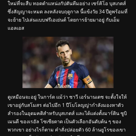
ใหม่ที่จะสืบ ทอดตําแหน่งกัปตันทีมอย่าง เซร์คิโอ บุสเกตส์
ซึ่งสัญญาจะหมด ลงหลังจบฤดูกาล นี้แข้งวัย 34 ปีดูพร้อมที่
จะย้าย ไปเล่นแบบฟรีเอเย่นต์ โดยการย้ายมาอยู่ กับเอ็ม
แอลเอส
ดูเหมือนจะอยู่ ในการ์ด แม้ว่า ซาวี เอร์นานเดซ จะตั้งใจให้
เขาอยู่กับสโมสร ต่อไปอีก 1 ปีโบโลญญ่ากําลังมองหาตัว
สํารองในอุดมคติสําหรับบุสเกตส์ และได้แต่งตั้งมาร์ติน ซูบิ
เมนดี ของเรอัล โซเซียดาด เป็นตัวเลือกอันดับต้น ๆ ของ
พวกเขา อย่างไรก็ตาม คําสั่งปล่อยตัว 60 ล้านยูโรของเขา