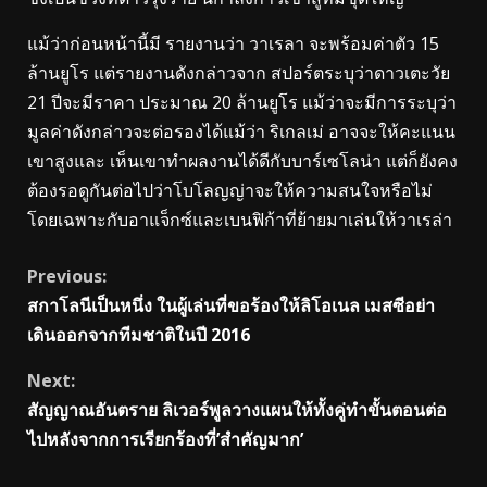
แม้ว่าก่อนหน้านี้มี รายงานว่า วาเรลา จะพร้อมค่าตัว 15
ล้านยูโร แต่รายงานดังกล่าวจาก สปอร์ตระบุว่าดาวเตะวัย
21 ปีจะมีราคา ประมาณ 20 ล้านยูโร แม้ว่าจะมีการระบุว่า
มูลค่าดังกล่าวจะต่อรองได้แม้ว่า ริเกลเม่ อาจจะให้คะแนน
เขาสูงและ เห็นเขาทําผลงานได้ดีกับบาร์เซโลน่า แต่ก็ยังคง
ต้องรอดูกันต่อไปว่าโบโลญญ่าจะให้ความสนใจหรือไม่
โดยเฉพาะกับอาแจ็กซ์และเบนฟิก้าที่ย้ายมาเล่นให้วาเรล่า
Continue
Previous:
สกาโลนีเป็นหนึ่ง ในผู้เล่นที่ขอร้องให้ลิโอเนล เมสซีอย่า
Reading
เดินออกจากทีมชาติในปี 2016
Next:
สัญญาณอันตราย ลิเวอร์พูลวางแผนให้ทั้งคู่ทําขั้นตอนต่อ
ไปหลังจากการเรียกร้องที่’สําคัญมาก’