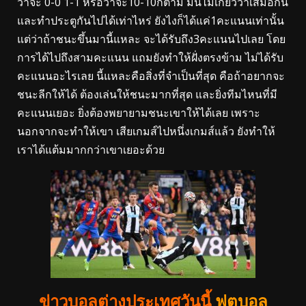
ว่าจะ 0-0 1-1 หรือว่าจะ10-10ก็ตาม มันไม่เกี่ยวว่าเสมอกัน
และทำประตูกันไปได้เท่าไหร่ ยังไงก็ได้แค่1คะแนนเท่านั้น
แต่ว่าถ้าชนะขึ้นมานี้แหละ จะได้รับถึง3คะแนนไปเลย โดย
การได้ไปถึงสามคะแนน แถมยังทำให้ฝั่งตรงข้าม ไม่ได้รับ
คะแนนอะไรเลย นี้แหละคือสิ่งที่จำเป็นที่สุด คือถ้าอยากจะ
ชนะลีกให้ได้ ต้องเล่นให้ชนะมากที่สุด และยิ่งทีมไหนที่มี
คะแนนเยอะ ยิ่งต้องพยายามชนะเขาให้ได้เลย เพราะ
นอกจากจะทำให้เขา เสียเกมส์ไปหนึ่งเกมส์แล้ว ยังทำให้
เราได้แต้มมากกว่าเขาเยอะด้วย
ข่าวบอลต่างประเทศวันนี้
ฟุตบอล