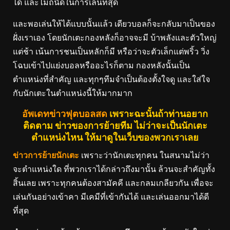
ได้ และไม่ถนัดในการเล่นที่สุด
และพอเล่นให้ได้แบบนั้นแล้ว เดียวบอลก็จะกลับมาเป็นของ
ฝั่งเราเอง โดยนักเตะกองหลังก็อาจจะมี บ้าพลังและตัวใหญ่
แต่ช้า เน้นการชนเป็นหลักก็มี หรือว่าจะตัวเล็กแต่พริ้ว วิ่ง
โฉบเข้าไปแย่งบอลหรืออะไรก็ตาม กองหลังนั้นเป็น
ตำแหน่งที่สำคัญ และทุกๆทีมจำเป็นต้องตั้งใจดู และใส่ใจ
กับนักเตะในตำแหน่งนี้ให้มากมาก
อัพเดทข่าวฟุตบอลสด
เพราะฉะนั้นถ้าท่านอยาก
ติดตาม ข่าวของการย้ายทีม ไม่ว่าจะเป็นนักเตะ
ตำแหน่งไหน ให้มาดูในเว็บของพวกเราเลย
ข่าวการย้ายนักเตะ
เพราะว่านักเตะทุกคน ในสนามไม่ว่า
จะตำแหน่งใด ที่พวกเราได้กล่าวถึงมานั้น ล้วนจะสำคัญทั้ง
สิ้นเลย เพราะทุกคนต้องสามัคคี และกลมเกลียวกัน เพื่อจะ
เล่นกันอย่างเข้าคา มีเคมีที่เข้ากันได้ และเล่นออกมาได้ดี
ที่สุด