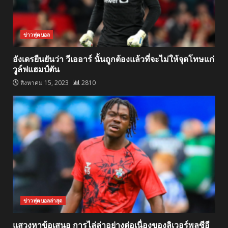
ข่าวฟุตบอล
อังเดรยืนยันว่า วีเออาร์ นั้นถูกต้องแล้วที่จะไม่ให้จุดโทษแก่
วูล์ฟแฮมป์ตัน
สิงหาคม 15, 2023
2810
ข่าวฟุตบอลล่าสุด
แสวงหาข้อเสนอ การไล่ล่าอย่างต่อเนื่องของลิเวอร์พูลซีอี