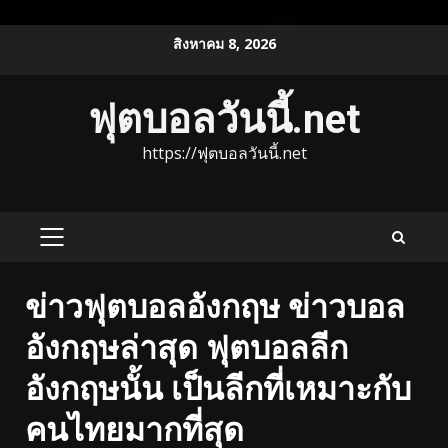
Skip
สิงหาคม 8, 2026
to
content
ฟุตบอลวันนี้.net
https://ฟุตบอลวันนี้.net
PRIMARY
MENU
ข่าวฟุตบอลอังกฤษ ข่าวบอล
อังกฤษล่าสุด ฟุตบอลลีก
อังกฤษนั้น เป็นลีกที่เหมาะกับ
คนไทยมากที่สุด