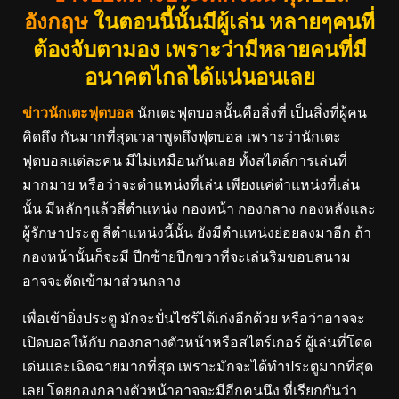
อังกฤษ
ในตอนนี้นั้นมีผู้เล่น หลายๆคนที่
ต้องจับตามอง เพราะว่ามีหลายคนที่มี
อนาคตไกลได้แน่นอนเลย
ข่าวนักเตะฟุตบอล
นักเตะฟุตบอลนั้นคือสิ่งที่ เป็นสิ่งที่ผู้คน
คิดถึง กันมากที่สุดเวลาพูดถึงฟุตบอล เพราะว่านักเตะ
ฟุตบอลแต่ละคน มีไม่เหมือนกันเลย ทั้งสไตล์การเล่นที่
มากมาย หรือว่าจะตำแหน่งที่เล่น เพียงแค่ตำแหน่งที่เล่น
นั้น มีหลักๆแล้วสี่ตำแหน่ง กองหน้า กองกลาง กองหลังและ
ผู้รักษาประตู สี่ตำแหน่งนี้นั้น ยังมีตำแหน่งย่อยลงมาอีก ถ้า
กองหน้านั้นก็จะมี ปีกซ้ายปีกขวาที่จะเล่นริมขอบสนาม
อาจจะตัดเข้ามาส่วนกลาง
เพื่อเข้ายิ่งประตู มักจะปั่นไซร้ได้เก่งอีกด้วย หรือว่าอาจจะ
เปิดบอลให้กับ กองกลางตัวหน้าหรือสไตร์เกอร์ ผู้เล่นที่โดด
เด่นและเฉิดฉายมากที่สุด เพราะมักจะได้ทำประตูมากที่สุด
เลย โดยกองกลางตัวหน้าอาจจะมีอีกคนนึง ที่เรียกกันว่า