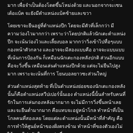
มาก เพื่อจำเป็นต้องโดดขึ้นโหม่งด้วย และนอกจากจะเซน
เต้อแบ้ค จะยังมีตำแหน่งแบ้คซ้ายและขวา
โดยเขาจะยืนอยู่ที่ตำแหน่งปีก โดยจะมีตัวที่เล็กกว่า มี
ความว่องไวมากกว่า เพราะว่าโดยปกติแล้วนักเตะตำแหน่ง
ปีก จะเน้นว่องไวและเลี้ยงบอล มากกว่าวิ่งเข้าไปทื่อๆแบบ
กองหน้าตัวกลาง และอาจจะมีสองแบบคือ อาจจะแบบแบบ
ที่เน้นการป้องกัน ก็เหมือนนักเตะกองหลังปกติ ส่วนอีกแบบ
คือจะวิ่งขึ้น เหมือนเล่นตำแหน่งปีกด้วย แต่จะไม่ยืนไปสูง
มาก เพราะจะเน้นที่การ โยนบอลยาวซะส่วนใหญ่
ส่วนตำแหน่งสุดท้าย ที่เป็นตำแหน่งย่อยของนักเตะกองหลัง
นั้นก็คือตำแหน่งสวีปเปอร์นั้นเอง ตำแหน่งนี้นั้นสำหรับคนที่
รักในการเล่นกองหลังมากมาก จะไม่มีการวิ่งขึ้นหน้าเลย
และจะยืนต่ำมากมาก คือแทบจะอยู่หน้าโกล ทำหน้าที่เป็น
โกลคนที่สองเลย โดยแต่ละตำแหน่งนั้นมีหน้าที่สำคัญ คือ
การทำให้ศูนย์หน้าของฝั่งตรงข้าม ทำหน้าที่ของตัวเองไม่