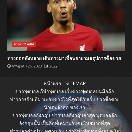
ข่าวการย้ายทีม
ทางออกพังทลาย เดินทางมาเพื่อพยายามสรุปการซื้อขาย
กรกฎาคม 26, 2023
3022
หน้าแรก
SITEMAP
ข่าวฟุตบอล กีฬาฟุตบอล เว็บข่าวฟุตบอลบนมือถือ
ข่าวการย้ายทีม พบกับข่าวไวที่สุดได้กับเว็บ ข่าวซื้อขาย
นักเตะล่าสุด ของเรา
ข่าวฟุตบอลอังกฤษ ข่าวบอลอังกฤษล่าสุด ฟุตบอลลีก
อังกฤษนั้น เป็นลีกที่เหมาะกับคนไทยมากที่สุด
ข่าวบอลต่างประเทศ พบกับ ข่าวกีฬาฟุตบอลทั้งหมด ใน