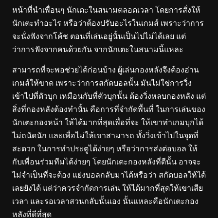
หน้าที่นำเพื่อนๆ นักเตะในสนามตลอดเวลา โดยการสั่งให้
นักเตะทำอะไร หรือว่าต้องปรับอะไรในเกมส์ เพราะว่าการ
จะนั่งฟังจากโค้ช ตอนที่เล่นอยู่นั้นเป็นไปไม่ได้เลย แต่
ว่าการฟังจากคนด้วยกัน จากนักเตะในสนามนี้แหละ
สามารถที่จะพอช่วยได้ก่อนบ้าง ผู้เล่นกองหลังจึงต้องอ่าน
เกมส์ให้ขาด เพราะว่าการสกัดบอลนั้น มันไม่ใช่การวิ่ง
เข้าไปที่ตัวบุก เหมือนกับที่ตัวบุกนั้น ต้องวิ่งหลบกองหลัง แต่
สิ่งที่กองหลังต้องทำนั้น คือการที่จำกัดพื้นที่ ในการเล่นของ
นักเตะกองหน้า ให้ได้มากที่สุดเพื่อที่จะ ให้เขาทำเกมบุกได้
ไม่ถนัดนัก และเพื่อไม่ให้เขาสามารถ ทั้งวิ่งเข้าไปในจุดที่
สะดวก ในการทำประตูได้ง่ายๆ
หรือว่าการส่งต่อบอล ให้
กับเพื่อนร่วมทีมได้ง่ายๆ โดยนักเตะกองหลังที่ดีนั้น อาจจะ
ไม่จำเป็นที่จะต้อง แย่งบอลกลับมาได้หรือว่า สกัดบอลให้ได้
เลยยังได้ แต่ว่าควรจำกัดการเล่น ให้ได้มากที่สุดให้เขาเสีย
เวลา และรอเวลาสวนกลับนั้นเอง นั้นแหละคือนักเตะกอง
หลังที่ดีที่สุด