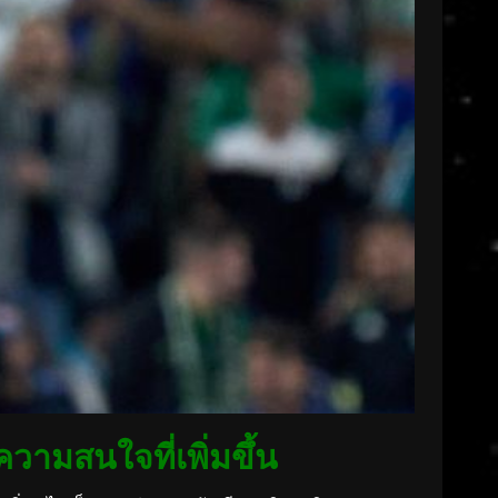
วามสนใจที่เพิ่มขึ้น