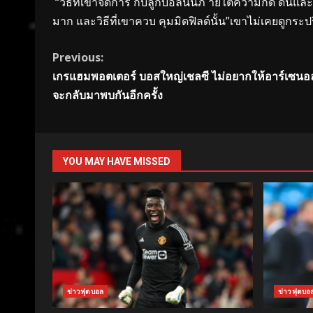
“วิธีที่เขาจัดการ กับลูกบอลนั้นภ ายใต้ความกด ดันแล
มาก และวิธีที่เขาควบ คุมมิดฟิลด์นั้น”เขาไม่เคยดูกระป
Continue
Previous:
เกรแฮมพอตเตอร์ บอสใหญ่เชลซี ไม่อยากให้อาร์เซนอล
Reading
จะกลับมาพบกันอีกครั้ง
YOU MAY HAVE MISSED
ข่าวฟุตบอล
ข่าวฟุตบอล