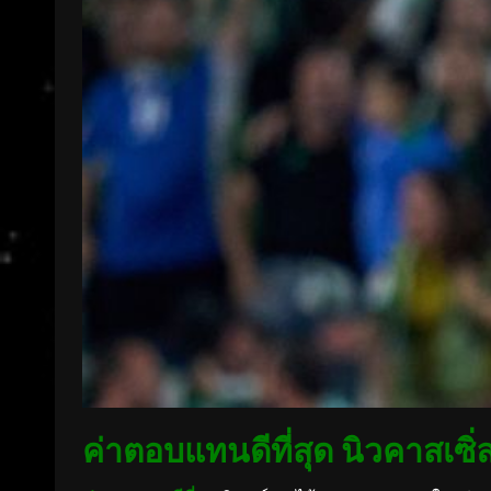
ค่าตอบแทนดีที่สุด นิวคาสเซิ่