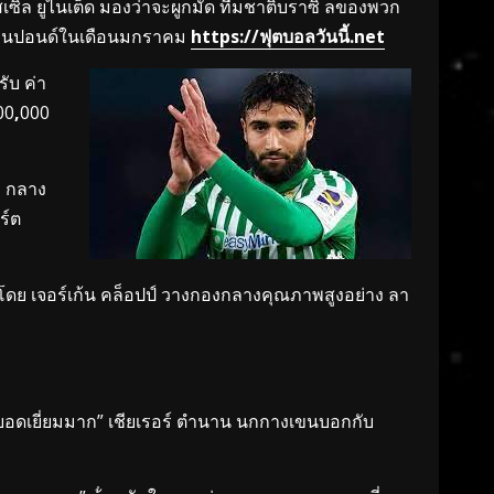
าสเซิ่ล ยูไนเต็ด มองว่าจะผูกมัด ทีมชาติบราซิ ลของพวก
 ล้านปอนด์ในเดือนมกราคม
https://ฟุตบอลวันนี้.net
รับ ค่า
00
,
000
ว กลาง
ร์ต
ร โดย เจอร์เก้น คล็อปป์ วางกองกลางคุณภาพสูงอย่าง ลา
ายอดเยี่ยมมาก” เชียเรอร์ ตํานาน นกกางเขนบอกกับ