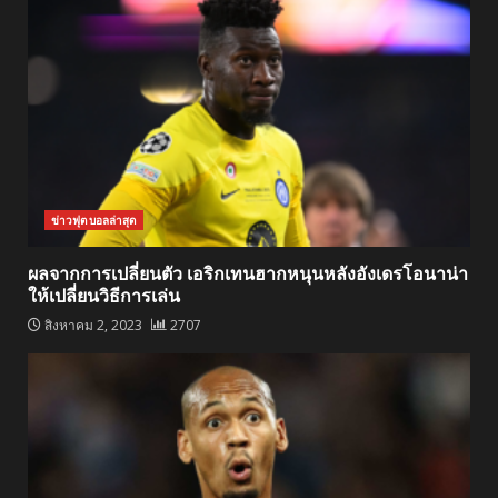
ข่าวฟุตบอลล่าสุด
ผลจากการเปลี่ยนตัว เอริกเทนฮากหนุนหลังอังเดรโอนาน่า
ให้เปลี่ยนวิธีการเล่น
สิงหาคม 2, 2023
2707