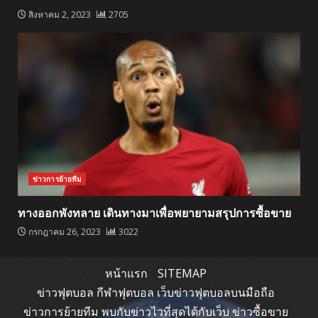
สิงหาคม 2, 2023
2705
ข่าวการย้ายทีม
ทางออกพังทลาย เดินทางมาเพื่อพยายามสรุปการซื้อขาย
กรกฎาคม 26, 2023
3022
หน้าแรก
SITEMAP
ข่าวฟุตบอล กีฬาฟุตบอล เว็บข่าวฟุตบอลบนมือถือ
ข่าวการย้ายทีม พบกับข่าวไวที่สุดได้กับเว็บ ข่าวซื้อขาย