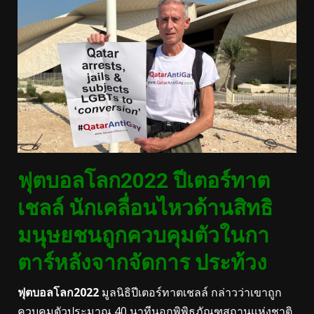
ฟุตบอลโลก2022 ปีเตอร์ทาต
เชลล์ นักเคลื่อนไหวด้านสิทธิ
มนุษยชนถูกควบคุมตัวในกา
ตาร์หลังจากจัดการ ประท้วง
ฟุตบอลโลก2022
มูลนิธิปีเตอร์ทาตเชลล์ กล่าวว่าเขาถูก
ควบคุมตัวประมาณ 40 นาทีนอกพิพิธภัณฑสถานแห่งชาติ