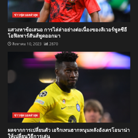
ข่าวฟุตบอลล่าสุด
แสวงหาข้อเสนอ การไล่ล่าอย่างต่อเนื่องของลิเวอร์พูลซีอี
โอฟิลพาร์สันส์พูดออกมา
สิงหาคม 10, 2023
2870
ข่าวฟุตบอลล่าสุด
ผลจากการเปลี่ยนตัว เอริกเทนฮากหนุนหลังอังเดรโอนาน่า
ให้เปลี่ยนวิธีการเล่น