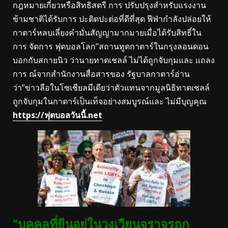
กฎหมายเกี่ยวหรือสิทธิสตรี การ ปรับปรุงสําหรับแรงงาน
ข้ามชาติได้รับการ ปะติดปะต่อที่ดีที่สุด ฟีฟ่ากําลังปล่อยให้
กาตาร์หลบเลี่ยงคํามั่นสัญญามากมายเมื่อได้รับสิทธิ์ใน
การ จัดการ ฟุตบอลโลก”สถานทูตกาตาร์ในกรุงลอนดอน
บอกกับสกายนิว ว่านายทาตเชลล์ ไม่ได้ถูกจับกุมและ แถลง
การ ณ์จากสํานักงานสื่อสารของ รัฐบาลกาตาร์อ่าน
ว่า”ข่าวลือในโซเชียลมีเดียว่าตัวแทนจากมูลนิธิทาตเชลล์
ถูกจับกุมในกาตาร์เป็นเท็จอย่างสมบูรณ์และ ไม่มีบุญคุณ
https://ฟุตบอลวันนี้.net
“บุคคลที่ยืนอยู่ในวงเวียนจราจรถูก