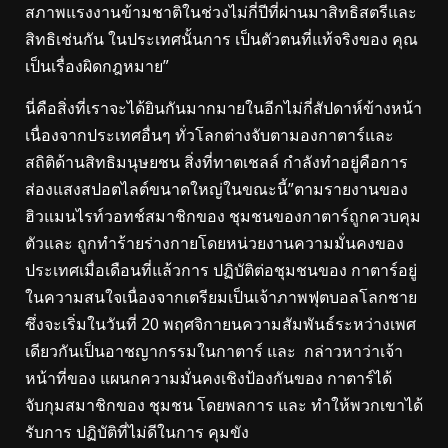
สภาพแรงงานข้ามชาติในช่วงไม่กี่ปีที่ผ่านมาสิทธิสตรีและ
สิทธิเช่นกัน ในประเทศนั้นการ เป็นตัวตนที่แท้จริงของ คุณ
เป็นเรื่องผิดกฎหมาย”
นี่คือสิ่งที่เราจะได้ยินกันมากมายในอีกไม่กี่สัปดาห์ข้างหน้า
เนื่องจากประเทศอื่นๆ ทั่วโลกต่างจับตามองกาตาร์และ
สถิติด้านสิทธิมนุษยชน สิ่งที่ทาตเชลล์ กําลังทําอยู่คือการ
ส่องแสงสปอตไลต์ขนาดใหญ่ในขณะนี้”ตามรายงานของ
ฮิวแมนไรท์วอทช์สมาชิกของ ชุมชนของกาตาร์ถูกควบคุม
ตัวและ ถูกทําร้ายร่างกายโดยหน่วยงานความมั่นคงของ
ประเทศเมื่อเดือนที่แล้วการ ปฏิบัติต่อชุมชนของ กาตาร์อยู่
ในความสนใจเนื่องจากเตรียมเป็นเจ้าภาพฟุตบอลโลกชาย
ซึ่งจะเริ่มในวันที่ 20 พฤศจิกายนความสัมพันธ์ระหว่างเพศ
เดียวกันเป็นอาชญากรรมในกาตาร์ และ กล่าวหาว่าเจ้า
หน้าที่ของ แผนกความมั่นคงเชิงป้องกันของ กาตาร์ได้
จับกุมสมาชิกของ ชุมชน โดยพลการ และ ทําให้พวกเขาได้
รับการ ปฏิบัติที่ไม่ดีในการ คุมขัง