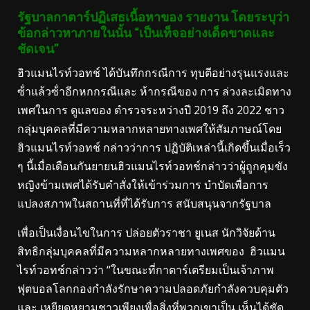
รัฐบาลกาตาร์ปฏิเสธเนื้อหาของ รายงาน โดยระบุว่า
ข้อกล่าวหาภายในนั้น “เป็นเท็จอย่างเด็ดขาดและ
ชัดเจน”
ฮิวแมนไรท์วอทช์ ได้บันทึกกรณีการ ทุบตีอย่างรุนแรงและ
ซ้ําแล้วซ้ําอีกหกกรณีและ ห้ากรณีของ การ ล่วงละเมิดทาง
เพศในการ ดูแลของ ตํารวจระหว่างปี 2019 ถึง 2022 ชาว
กลุ่มบุคคลที่มีความหลากหลายทางเพศให้สัมภาษณ์โดย
ฮิวแมนไรท์วอทช์ กล่าวว่าการ ปฏิบัติเหล่านี้เกิดขึ้นเมื่อเร็ว
ๆ นี้เมื่อเดือนกันยายนฮิวแมนไรท์วอทช์กล่าวว่าผู้ถูกคุมขัง
หญิงข้ามเพศได้รับคําสั่งให้เข้าร่วมการ บําบัดเพื่อการ
แปลงสภาพในสถานที่ที่ได้รับการ สนับสนุนจากรัฐบาล
เพื่อเป็นเงื่อนไขในการ ปล่อยตัวราชา ยูเนส นักวิจัยด้าน
สิทธิกลุ่มบุคคลที่มีความหลากหลายทางเพศของ ฮิวแมน
ไรท์วอทช์กล่าวว่า “ในขณะที่กาตาร์เตรียมเป็นเจ้าภาพ
ฟุตบอลโลกกองกําลังรักษาความปลอดภัยกําลังควบคุมตัว
และ เหยียดหยามชาวเพียงเพื่อสิ่งที่พวกเขาเป็น เห็นได้ชัด