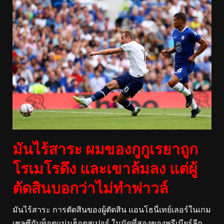
มันไร้สาระ ผมของกูกูเรยาถูก
โรเมโรดึง และเขาล้มลง แต่ผู้
ตัดสินบอกว่าไม่ทำฟาวล์
มันไร้สาระ การตัดสินของผู้ตัดสิน แอนโธนี่เทย์เลอร์ในเกม
เชลซีกับท็อตแน่มฮ็อตสเปอร์ ในนัดที่สองของพรีเมียร์ลีก