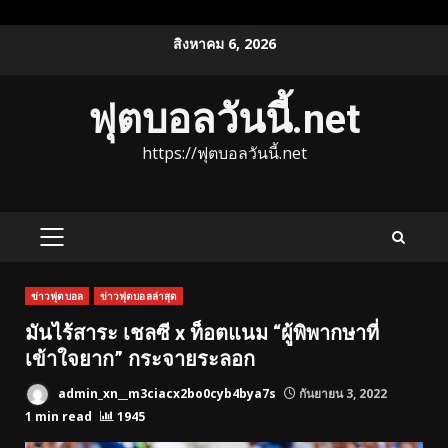
Skip
สิงหาคม 6, 2026
to
content
ฟุตบอลวันนี้.net
https://ฟุตบอลวันนี้.net
PRIMARY
MENU
ข่าวฟุตบอล
ข่าวฟุตบอลล่าสุด
มันไร้สาระ เชลซี x ท็อตแนม “ผู้พิพากษาที่
เข้าใจยาก” กระจายระลอก
admin_xn__m3ciacx2bo0cyb4bya7s
กันยายน 3, 2022
1 min read
1945