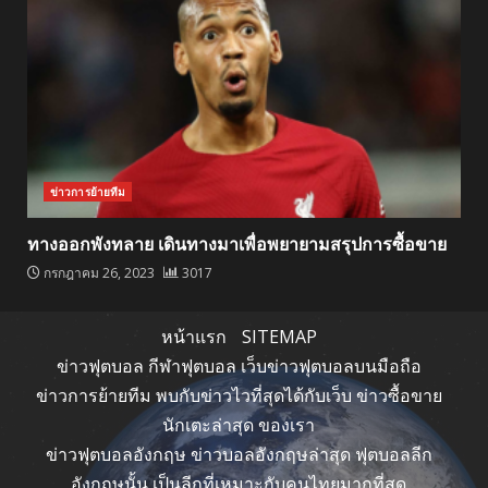
ข่าวการย้ายทีม
ทางออกพังทลาย เดินทางมาเพื่อพยายามสรุปการซื้อขาย
กรกฎาคม 26, 2023
3017
หน้าแรก
SITEMAP
ข่าวฟุตบอล กีฬาฟุตบอล เว็บข่าวฟุตบอลบนมือถือ
ข่าวการย้ายทีม พบกับข่าวไวที่สุดได้กับเว็บ ข่าวซื้อขาย
นักเตะล่าสุด ของเรา
ข่าวฟุตบอลอังกฤษ ข่าวบอลอังกฤษล่าสุด ฟุตบอลลีก
อังกฤษนั้น เป็นลีกที่เหมาะกับคนไทยมากที่สุด