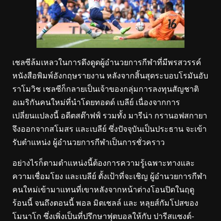
เชลซีล้มเหลวในการดึงดูดผู้อำนวยการกีฬาที่มีพรสวรรค์
หนังสือพิมพ์อังกฤษรายงาน หลังจากสิ้นสุดระบอบโรมันอับ
ราโมวิช เชลซีก็กลายเป็นเจ้าของกลุ่มการลงทุนสัญชาติ
อเมริกันคนใหม่ที่นำโดยทอดด์ เบลีย์ เนื่องจากการ
เปลี่ยนแปลงนี้ อดีตสต๊าฟฟ์ รวมทั้ง มารีน่า กรานอฟสกายา
จึงออกจากสโมสร และเบลีย์ ซึ่งปัจจุบันเป็นประธาน จะเข้า
รับตำแหน่ง ผู้อำนวยการกีฬาเป็นการชั่วคราว
อย่างไรก็ตามตำแหน่งนี้ต้องการความรู้เฉพาะทางและ
ความเชื่อมโยง และเบลีย์ ตั้งเป้าที่จะเชิญ ผู้อำนวยการกีฬา
คนใหม่เข้ามาแทนที่เขาหลังจากหน้าต่างโอนปิดในฤดู
ร้อนนี้ จนถึงตอนนี้ พอล มิตเชลล์ และ หลุยส์กัมโปสของ
โมนาโก ซึ่งเพิ่งเป็นที่ปรึกษาฟุตบอลให้กับ ปารีสแซงต์-