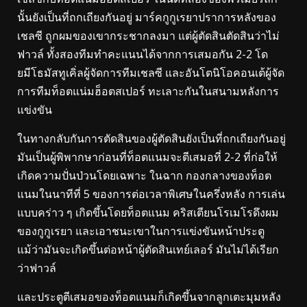
นั้นยังเป็นที่ถกเถียงกันอยู่ มาร์คกูกูเรยาปราการหลังของ
เชลซี ถูกผมของเขากระชากลงมา แต่ผู้ตัดสินตัดสินว่าไม่
ฟาวล์ ทั้งสองทีมทำคะแนนได้จากการเสมอกัน 2-2 โด
ยมีโธมัสทูเคิ่ลผู้จัดการทีมเชลซี และอันโตนิโอคอนเต้ผู้จัด
การทีมท็อตแน่มฮ็อตสเปอร์ ทะเลาะกันในสนามหลังการ
แข่งขัน
ในทางกลับกันการตัดสินของผู้ตัดสินยังเป็นที่ถกเถียงกันอยู่
มันเป็นผู้พิพากษาก่อนที่ท็อตแนมจะตีเสมอที่ 2-2 ที่ก่อให้
เกิดความปั่นป่วนโดยเฉพาะ ในฉาก กองกลางของท็อต
แนมในนาทีที่ 5 ของการต่อเวลาพิเศษในครึ่งหลัง การเล่น
แบบคร่าว ๆ เกิดขึ้นโดยท็อตแนม คริสเตียนโรเมโรดึงผม
ของกูกูเรยา และเอาชนะเขาในการแข่งขันหน้าประตู
แม้ว่ามันจะเกิดขึ้นต่อหน้าผู้ตัดสินเทย์เลอร์ มันไม่ได้เรียก
ว่าฟาวล์
และประตูตีเสมอของท็อตแนมก็เกิดขึ้นจากลูกเตะมุมหลัง