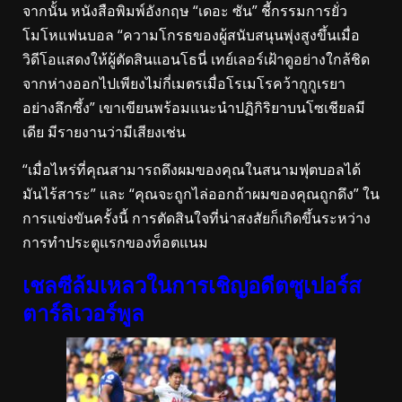
จากนั้น หนังสือพิมพ์อังกฤษ “เดอะ ซัน” ชี้กรรมการยั่ว
โมโหแฟนบอล “ความโกรธของผู้สนับสนุนพุ่งสูงขึ้นเมื่อ
วิดีโอแสดงให้ผู้ตัดสินแอนโธนี่ เทย์เลอร์เฝ้าดูอย่างใกล้ชิด
จากห่างออกไปเพียงไม่กี่เมตรเมื่อโรเมโรคว้ากูกูเรยา
อย่างลึกซึ้ง” เขาเขียนพร้อมแนะนำปฏิกิริยาบนโซเชียลมี
เดีย มีรายงานว่ามีเสียงเช่น
“เมื่อไหร่ที่คุณสามารถดึงผมของคุณในสนามฟุตบอลได้
มันไร้สาระ” และ “คุณจะถูกไล่ออกถ้าผมของคุณถูกดึง” ใน
การแข่งขันครั้งนี้ การตัดสินใจที่น่าสงสัยก็เกิดขึ้นระหว่าง
การทำประตูแรกของท็อตแนม
เชลซีล้มเหลวในการเชิญอดีตซูเปอร์ส
ตาร์ลิเวอร์พูล