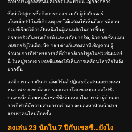
รักษาประตูอลิสสันเบ็คเกอร์ และฟาบินโญ่กองกลาง
ซึ่งนำไปสู่การซื้อกิจการของ ร่วมกับผู้กำกับเจอร์
เก้นคล็อปป์ ในที่เกิดเหตุ เขาได้แสดงให้เห็นถึงการมีส่วน
ร่วมที่เรียกได้ว่าเป็นหนึ่งในผู้เล่นหลักในการฟื้นฟู
ครอบครัวอันทรงเกียรติ และเรอัลมาดริด, นิวคาสเซิ่ล,แมน
เชสเตอร์ยูไนเต็ด, นีซ ฯลฯ ต่างก็แสดงท่าทีเชิญชวน ผู้
อำนวยการกีฬาพรสวรรค์ที่อำลาลิเวอร์พูลในช่วงซัมเมอร์
นี้ ในหมู่พวกเขา เชลซีแสดงให้เห็นการเคลื่อนไหวที่จริงจัง
มากขึ้น
แต่มีการกล่าวกันว่า เอ็ดเวิร์ดส์ ปฏิเสธข้อเสนออย่างแน่น
หนา เพราะเขาต้องการออกจากโลกของฟุตบอลไปชั่ว
ขณะหนึ่ง ด้วยเหตุนี้ เชลซีซึ่งล้มเหลวในการนำ ผู้อำนวย
การกีฬาที่มีความสามารถเข้ามา จะมองหาหัวหน้าฝ่าย
สรรหาคนใหม่อีกครั้ง
ลงเล่น 23 นัดใน 7 ปีกับเชลซี…ยังไง