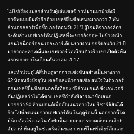
ไม่ใช่เรื่องแปลกสำหรับผู้เล่นเชลซี ราห์มานบาบ้ายังมี
อาชีพแบบยืมตัวอีกด้วย เชลซียื่นข้อเสนอมากกว่า 7 พัน
ล้านดอลลาร์เพื่อซื้อ กอร์ดอนวัย 21 ปี ผู้โจมตีจากองค์กร
ระดับล่าง เอฟเวอร์ตันปฏิเสธที่จะขายอังกฤษ ไปข้างหน้า
แอนโธนี่กอร์ดอน เดอะการ์เดียนรายงาน กอร์ดอนวัย 21 ปี
มาจากอะคาเดมี่และเอฟเวอร์โทเนียนตัวจริง เขาเปิดตัวทีม
แรกของเขาในเดือนธันวาคม 2017
และทำประตูได้สี่ประตูจากการแข่งขันอย่างเป็นทางการ
62 นัดจนถึงปัจจุบัน เชลซีและนิวคาสเซิล สนใจในตัว กอร์
ดอนเชลซียื่นข้อเสนอครั้งที่สอง 45ล้านปอนด์ ซึ่งเอฟเวอร์
ตันปฏิเสธว่าไม่ได้ขาย เชลซีกำลังพิจารณาข้อเสนอ
มากกว่า 50 ล้านปอนด์เพื่อเป็นแนวทางใหม่ ริชาร์ลิสันได้
ย้ายไปท็อตแนมจากเอฟเวอร์ตัน ในฤดูร้อนนี้ นอกจากนี้โด
มินิก คัลเวิร์ต-เลวิน ยังพักฟื้นจากอาการบาดเจ็บนานถึง 6
สัปดาห์ ทีมอยู่ในช่วงเริ่มต้นของการแพ้ในพรีเมียร์ลีกและ