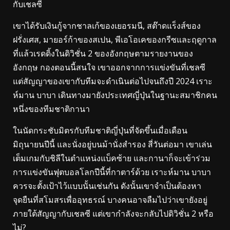
กับเชลซี
เขาได้รับเงินกู้จากชาลเก้ของเยอรมนี, สต๊าดแร็งส์ของ
ฝรั่งเศส, มายอร์ก้าของสเปน, พีเอโอเคของกรีซและฤดูกาล
ที่แล้วเรดดิ้งในดิวิชั่น 2 ของอังกฤษตามรายงานของ
อังกฤษ กองตอนนี้สนใจ เขาออกจากการแข่งขันที่เชลซี
แต่สัญญาของเขากับทีมจะดำเนินต่อไปจนถึงปี 2024 เราะ
ห์มาน บาบา เดินทางมายังประเทศญี่ปุ่นในฐานะสมาชิกคน
หนึ่งของทีมชาติกานา
ในนัดกระชับมิตรกับทีมชาติญี่ปุ่นที่จัดขึ้นเมื่อเดือน
มิถุนายนปีนี้ และนั่งอยู่บนม้านั่งสำรอง สี่วันต่อมา เขาเล่น
เต็มเกมกับชิลีในตำแหน่งแบ็คซ้าย และกานาก็จะเข้าร่วม
การแข่งขันฟุตบอลโลกปีนี้ที่กาตาร์ด้วย เราะห์มาน บาบา
ควรจะตั้งเป้าไว้แบบนั้นเช่นกัน ดังนั้นเขาจำเป็นต้องหา
จุดยืนที่สโมสรเพื่ออุทธรณ์ บางคนอาจลืมไปว่าเขายังอยู่
ภายใต้สัญญากับเชลซี แต่เขากำลังจะกลับไปดิวิชั่น 2 หรือ
ไม่?