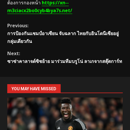
ต้องการกองหน้า
https://xn--
m3ciacx2bo0cyb4bya7s.net/
Continue
Previous:
การป้องกันแชมป์อาเซียน จับฉลาก ไทยกับอินโดนีเซียอยู่
Reading
กลุ่มเดียวกัน
Next:
ซาซ่าคาลาจด์ซิชย้าย มาร่วมทีมบรูโน่ ลาเกจากสตุ๊ตการ์ท
YOU MAY HAVE MISSED