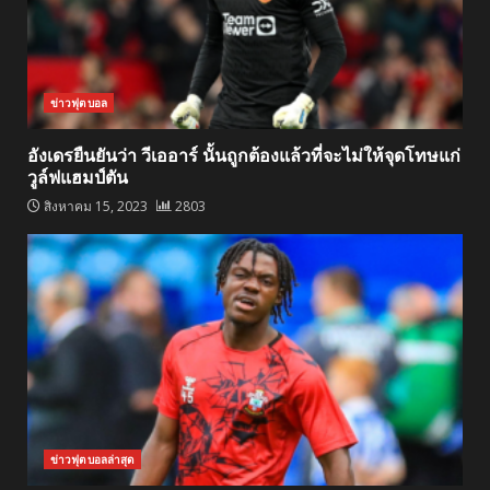
ข่าวฟุตบอล
อังเดรยืนยันว่า วีเออาร์ นั้นถูกต้องแล้วที่จะไม่ให้จุดโทษแก่
วูล์ฟแฮมป์ตัน
สิงหาคม 15, 2023
2803
ข่าวฟุตบอลล่าสุด