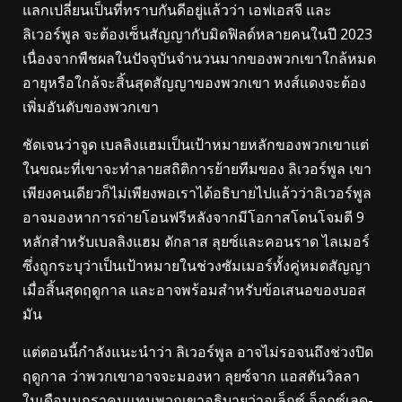
แลกเปลี่ยนเป็นที่ทราบกันดีอยู่แล้วว่า เอฟเอสจี และ
ลิเวอร์พูล จะต้องเซ็นสัญญากับมิดฟิลด์หลายคนในปี 2023
เนื่องจากพืชผลในปัจจุบันจำนวนมากของพวกเขาใกล้หมด
อายุหรือใกล้จะสิ้นสุดสัญญาของพวกเขา หงส์แดงจะต้อง
เพิ่มอันดับของพวกเขา
ชัดเจนว่าจูด เบลลิงแฮมเป็นเป้าหมายหลักของพวกเขาแต่
ในขณะที่เขาจะทำลายสถิติการย้ายทีมของ ลิเวอร์พูล เขา
เพียงคนเดียวก็ไม่เพียงพอเราได้อธิบายไปแล้วว่าลิเวอร์พูล
อาจมองหาการถ่ายโอนฟรีหลังจากมีโอกาสโดนโจมตี 9
หลักสำหรับเบลลิงแฮม ดักลาส ลุยซ์และคอนราด ไลเมอร์
ซึ่งถูกระบุว่าเป็นเป้าหมายในช่วงซัมเมอร์ทั้งคู่หมดสัญญา
เมื่อสิ้นสุดฤดูกาล และอาจพร้อมสำหรับข้อเสนอของบอส
มัน
แต่ตอนนี้กำลังแนะนำว่า ลิเวอร์พูล อาจไม่รอจนถึงช่วงปิด
ฤดูกาล ว่าพวกเขาอาจจะมองหา ลุยซ์จาก แอสตันวิลลา
ในเดือนมกราคมแทนพวกเขาอธิบายว่าอเล็กซ์ อ็อกซ์เลด-