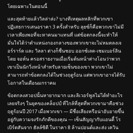
โดยเฉพาะในตอนนี้
และสุดท้ายแล้ววิลล่าล่ะ? บางทีเหตุผลหลักที่พวกเขา
ปฏิเสธการเสนอราคา 3 ครั้งสำหรับ ลุยซ์ก็คือพวกเขาไม่มี
เวลาเพียงพอที่จะหาคนมาแทนที่ แต่ข้อตกลงนี้จะทำให้
มั่นใจได้ว่าตำแหน่งกองกลางของพวกเขาจะไม่หมดลงเจ
อร์ราร์ด และ วิลลา ต่างก็ชื่นชอบ ออกซ์เลด-เชมเบอร์ลิน
โดย จอห์น ครอสรายงานเมื่อเริ่มต้นหน้าต่างโอนว่าพวก
เขาเป็นนักวิ่งหน้าสำหรับลายเซ็นของเขา พวกเขาไม่
สามารถทำข้อตกลงได้ในช่วงฤดูร้อน แต่พวกเขาอาจได้รับ
โอกาสในเดือนมกราคม
ข้อตกลงสวอปนั้นหายากมาก และลิเวอร์พูลไม่ได้ทำอะไร
เลยจริงๆ ในยุคของคล็อปป์ ที่ใกล้ที่สุดที่พวกเขามาคือช่วง
ฤดูร้อนปี 2017 เมื่อพวกเขา — มีชื่อเสียงหรือน่าอับอายขึ้น
อยู่กับความจงรักภักดีของคุณ — เซ็นสัญญากับแอนดี้ โร
เบิร์ตสันจาก ฮัลล์ซิตี ในราคา 8 ล้านปอนด์และส่ง เควิน