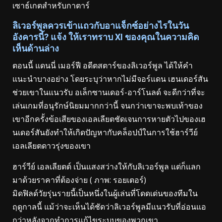
เซาธ์เกตสำหรับกาตาร์
ลิเวอร์พูลควรเข้าแถวกับอาแจ็กซ์อย่างไรในวัน
อังคารนี้? แจ้ง ให้เราทราบ XI ของคุณในความคิด
เห็นด้านล่าง
ตอนนี้ แดนนี่ เมอร์ฟี อดีตสตาร์ของลิเวอร์พูล ได้ให้คำ
แนะนำบางอย่าง โดยระบุว่าหากไม่มีจอร์แดน เฮนเดอร์สัน
ช่วยเขาในแนวรับ อเล็กซานเดอร์-อาร์โนลด์ จะดีกว่าที่จะ
เล่นเกมที่อนุรักษ์นิยมมากกว่านี้ จนกว่าเขาจะพบเท้าของ
เขาอีกครั้งข้อเสียของเอลเลียตชัดเจนการหายตัวไปของเฮ
นเดอร์สันยังทำให้เกิดปัญหากับคล็อปป์ในการใช้ฮาร์วีย์
เอลเลียตดาวรุ่งของเขา
ฮาร์วีย์ เอลเลียตต์ เป็นแสงสว่างให้กับลิเวอร์พูล แต่ก็แลก
มาด้วยราคาที่ต้องจ่าย ( ภาพ: รอยเตอร์)
มิดฟิลด์วัยรุ่นรายนี้เป็นหนึ่งในผู้เล่นที่โดดเด่นของทีมใน
ฤดูกาลนี้ แม้ว่าจะเห็นได้ชัดว่าลิเวอร์พูลมีแนวรับที่อ่อนแอ
กว่าหลังจากทำการแก้ไขระบบของพวกเขา