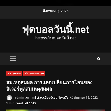
Skip
สิงหาคม 9, 2026
to
content
ฟุตบอลวันนี้.net
https://ฟุตบอลวันนี้.net
PRIMARY
MENU
ข่าวฟุตบอล
ข่าวฟุตบอลล่าสุด
สมเหตุสมผล การแลกเปลี่ยนการโอนของ
ลิเวอร์พูลสมเหตุสมผล
admin_xn__m3ciacx2bo0cyb4bya7s
กันยายน 12, 2022
1 min read
1515