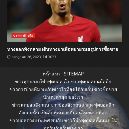
ข่าวการย้ายทีม
ทางออกพังทลาย เดินทางมาเพื่อพยายามสรุปการซื้อขาย
กรกฎาคม 26, 2023
3023
หน้าแรก
SITEMAP
ข่าวฟุตบอล กีฬาฟุตบอล เว็บข่าวฟุตบอลบนมือถือ
ข่าวการย้ายทีม พบกับข่าวไวที่สุดได้กับเว็บ ข่าวซื้อขาย
นักเตะล่าสุด ของเรา
ข่าวฟุตบอลอังกฤษ ข่าวบอลอังกฤษล่าสุด ฟุตบอลลีก
อังกฤษนั้น เป็นลีกที่เหมาะกับคนไทยมากที่สุด
ข่าวบอลต่างประเทศ พบกับ ข่าวกีฬาฟุตบอลทั้งหมด ใน
ทุกวันกับเว็บของเรา