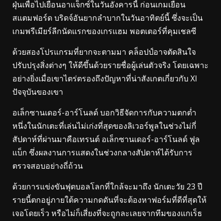
ฝุ่นเพื่อไปเยือนอาแจ็กซ์ในวันอังคารนี้ ก่อนเกมเยือน
สแตมฟอร์ด บริดจ์อันยากลำบากในวันอาทิตย์นี้ ซึ่งจะเป็น
เกมพรีเมียร์ลีกนัดแรกของเกรแฮม พอตเตอร์ที่คุมเชลซี
ด้วยสองโปรแกรมที่ยากจะตามมา คล็อปป์อาจตัดสินใจ
ปรับปรุงสิ่งต่างๆ ให้ดีขึ้นด้วยรายชื่อผู้เล่นตัวจริง โดยเฉพาะ
อย่างยิ่งเมื่อเขาไตร่ตรองถึงปัญหาที่น่าสังเกตเกี่ยวกับ XI
ปัจจุบันของเขา
อเล็กซานเดอร์-อาร์โนลด์ บอกวิธีจัดการกับความตกต่ำ
หนึ่งในนักเตะที่เล่นไม่เก่งที่สุดของลิเวอร์พูลในช่วงไม่กี่
สัปดาห์ที่ผ่านมาคือเทรนต์ อเล็กซานเดอร์-อาร์โนลด์ ฟูล
แบ็ก ซึ่งผลงานการแสดงในช่วงกลางสัปดาห์ได้รับการ
ตรวจสอบอย่างถี่ถ้วน
ด้วยการแข่งขันฟุตบอลโลกที่ใกล้จะมาถึง นักเตะวัย 23 ปี
รายนี้ตกอยู่ภายใต้ความกดดันที่จะต้องหาฟอร์มที่ดีที่สุดให้
เจอโดยเร็ว หรือไม่ก็เสี่ยงที่จะถูกละเลยจากทีมของแกเร็ธ