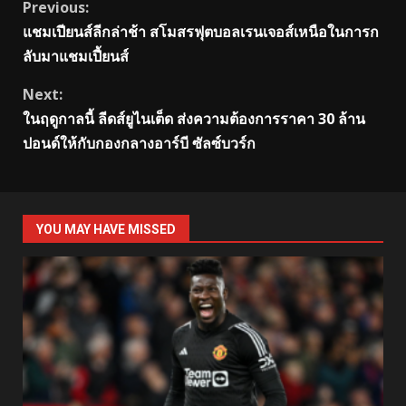
Continue
Previous:
แชมเปียนส์ลีกล่าช้า สโมสรฟุตบอลเรนเจอส์เหนือในการก
Reading
ลับมาแชมเปี้ยนส์
Next:
ในฤดูกาลนี้ ลีดส์ยูไนเต็ด ส่งความต้องการราคา 30 ล้าน
ปอนด์ให้กับกองกลางอาร์บี ซัลซ์บวร์ก
YOU MAY HAVE MISSED