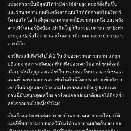
แปลงคาถานั้นพิสูจน์ได้ว่ามีค่าใช้จ่ายสูง สปอร์ติ้งตื่นขึ้น
และรักษาความกดดันหลังจากเบน ไวท์ตัดครอสโดยริคาร์
โด เอสไกโอ ในที่สุด กอนคาลเวสก็ยิงจากมุมหนึ่ง และหลัง
จากเทิร์นเนอร์ปัดป้อง เปาลินโญ่ก็กินระยะเผาขน เขายังทำ
ประตูสเปอร์สได้ด้วย และในคาถาที่ตามมาอย่างบ้า ๆ บอ ๆ
ควรมีอีก
มาร์ติเนลลีเพิ่งวิ่งไปได้ 2 ใน 3 ของความยาวสนาม แต่ถูก
ปฏิเสธจากการสกัดบอลที่น่าทึ่งของเจเรไมอาห์เซนต์จุสต์
เมื่อเปาลินโญ่ถูกส่งเคลียร์ในกรอบเขตโทษของอาร์เซน่อล
แทนที่จะสรุปผลการแข่งขันในคืนนี้โดยปราศจากข้อกังขา
เขาเบ้หน้าสูงและกว้าง เกมไม่เคยลงเอยด้วยรูปแบบ แต่
ตอนนี้มันสนุกสุดเหวี่ยง อาร์เซน่อลกลับมาตีเสมอได้อีกครั้ง
หลังจากผ่านไปหนึ่งชั่วโมง
เป็นเรื่องแปลกพอสมควร ชาก้าพยายามจ่ายบอลให้มาร์ติ
เนลลี่ที่พยายามจ่ายบอลให้โมริต้าพยายามสกัดกั้น ส่งบอล