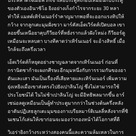
ของตัวเองอินาซิโอ ยิงอย่างเก็งกำไรจากระยะ 30 หลา
ทำให้ แมตต์เทิร์นเนอร์รำคาญมากพอที่จะออกแรงทิปให้
กว้าง จากลูกเตะมุมฝั่งขวา มาร์คัสเอ็ดเวิร์ดส์เปิดบอล เขา
ลอยขึ้นเหนือยาคุบกีวียอร์ที่หยั่งรากแล้วฝังโหม่ง กีวียอร์ดู
เหมือนจะหลบตา บางทีคาดว่าเทิร์นเนอร์ จะอ้างสิทธิ์ เมื่อ
ใกล้จะถึงครึ่งเวลา
เอ็ดเวิร์ดส์ก็หยุดอย่างชาญฉลาดจากเทิร์นเนอร์ ก่อนที่
กรานิตชาก้าจะผงกศีรษะอีกมุมหนึ่งกับการรวมกันของอา
ดันและเสา มันเป็นเรื่องที่เสียหายและเทิร์นเนอร์ เพิ่มความ
ยุ่งเหยิงเมื่อเขาส่งตรงไปยังเปาลินโญ่ ซึ่งไม่สามารถใช้
ประโยชน์ได้ ในไม่ช้าเปาลินโญ่ จะมีอิทธิพลมากขึ้น อาร์
เซน่อลดูเหมือนเป็นผู้ทำประตูมากกว่าในช่วงต้นครึ่งหลัง
อาดันปฏิเสธลูกเตะมุมของกาเบรียลมาร์ติเนลลี่หลังจากที่ซิ
นเชนโก้เล่นให้เขาก่อนจะมองว่ากองหน้าได้โอกาสที่ดี
วิเอร่ายิงกว้างระหว่างสองคนนี้และความล้มเหลวในการ