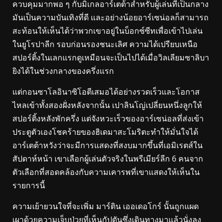
ควบคุมมากพอ ๆ กับมิเกลอาร์เตต้าสำหรับผู้เล่นที่เป็นกลาง
มันเป็นความบันเทิงที่ดี และอย่างน้อยอาร์เซน่อลก็สามารถ
สะท้อนให้เห็นได้ว่าพวกเขาอยู่ในบ็อกซ์ซีทเพื่อเข้าไปเล่น
ในยูโรปาลีก รอบก่อนรองชนะเลิศ ความได้เปรียบเหนือ
สปอร์ติ้งในเลกแรกดูเหมือนจะเป็นไปได้เมื่อวิลเลียมซาลิบา
ยิงได้ในช่วงกลางของครึ่งแรก
แต่กอนซาโลอินาซิโอตีเสมอได้อย่างรวดเร็วและโอกาส
ไหลเข้าทั้งสองฝั่งหลังจากนั้น เปาลินโญ่เปลี่ยนหนึ่งลูกให้
สปอร์ติ้งหลังพักครึ่ง แต่จังหวะเร็วของอาร์เซน่อลที่ส่งเข้า
ประตูตัวเองโชคร้ายของฮิเดมาสะโมริตะทำให้มั่นใจได้
อาร์เตต้าหวังว่าจะมีการแสดงที่สงบมากขึ้นที่เอมิเรตส์ใน
สัปดาห์หน้า เขาเลือกผู้เล่นตัวจริงในพรีเมียร์ลีก 6 คนจาก
ตัวเลือกที่สอดคล้องกับความเคารพที่เขาแสดงให้เห็นใน
รายการนี้
ความเย้ายวนใจที่จะเพิ่ม มาร์ติน เออเดอโกร์ นั้นถูกแผด
เผาด้วยความเจ็บป่วยที่เห็นกัปตันซึ่งเดินทางมาแล้วนั่งลง