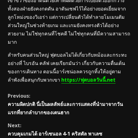
เข้าขวาของอาดันด้วยเท้าที่ผิดด้วยการเบี่ยงตัวออกกว้าง
ทั้งสองฝ่ายยังคงกดดัน อาดันเซฟไว้ได้อย่างยอดเยี่ยมจาก
ลูกโหม่งของวิเอร่า แต่การเปลี่ยนตัวได้ทำลายโมเมนตัม
ส่วนใหญ่ในช่วงท้ายเกม และเกมยังคงทรงตัวได้อย่าง
สวยงาม ไม่ใช่ทุกคนที่โชคดี ไม่ใช่ทุกคนที่มีความสามารถ
มาก
สำหรับคนส่วนใหญ่ ฟุตบอลไม่ได้เกี่ยวกับหม้อและกระทะ
อย่างที่ ไบรอัน คลัฟ เคยเรียกมันว่า เกี่ยวกับความตื่นเต้น
ของการเดินทาง ตอนนี้อาร์เซน่อลควรถูกทิ้งให้อยู่ตาม
ลำพังเพื่อสนุกกับพวกเขา
https://ฟุตบอลวันนี้.net
Continue
Previous:
ความผิดปกติ นี่เป็นผลลัพธ์และการแสดงที่นำมาจากวัน
Reading
แรกที่ยากลำบากของเตนฮาก
Next:
ควบคุมเกมได้ อาร์เซนอล 4-1 คริสตัล พาเลซ