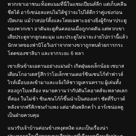
พวกเขาเอาชนะท็อตแนมที่นี่ในแชมเปียนส์ลีก แต่เก็บคลีน
ชีตได้ อาร์เซน่อลแทบไม่ได้ขู่ว่าจะไปได้ดีกว่าคู่แข่งก่อน
เปิดเกม แม้ว่าสปอร์ติ้งและโดยเฉพาะอย่างยิ่งผู้รักษาประตู
ของพวกเขา อาดันจะดูสั่นคลอนเมื่อถูกกดดัน แต่พวกเขา
เสียประตูจากลูกเตะมุม และประตูไม่น่าจะง่ายไปกว่านี้แล้ว
นักหวดของฟาบิโอวิเอร่าจากทางขวาถูกพบด้วยการกระ
โดดของซาลิบา และจากระยะ 6 หลา
เขาเหินข้ามเอดานอย่างแม่นยำ เกิดฝุ่นผงเล็กน้อย เซบาส
เตียนโกอาเตสรู้สึกว่าโอเล็กซานเดอร์ซินเชนโก้ทำฟาวล์
ไรส์เมื่อบอลเข้ามาและแจ้งให้ชาวยูเครนทราบ ผู้เล่นทั้ง
สองถูกใบเหลือง หมายความว่ากัปตันโคอาตส์จะพลาดเลก
ที่สอง ในไม่ช้า ซินเชนโก้ก็ขึ้นนำเป็นสองเท่า ซัดที่รีบาวด์
หลังจากฟรีคิกชนกำแพง แต่อาดันพลิกคว่ำ อาร์เซน่อลดู
เป็นฝ่ายควบคุม
แนวรับเจ้าบ้านค่อนข้างหงุดหงิด และเป็นเรื่องน่า
ประหลาดใจเมื่อพวกเขาเสียประตูที่เกือบเหมือนกับประตู