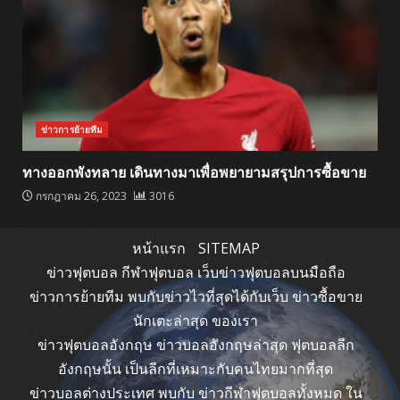
ข่าวการย้ายทีม
ทางออกพังทลาย เดินทางมาเพื่อพยายามสรุปการซื้อขาย
กรกฎาคม 26, 2023
3016
หน้าแรก
SITEMAP
ข่าวฟุตบอล กีฬาฟุตบอล เว็บข่าวฟุตบอลบนมือถือ
ข่าวการย้ายทีม พบกับข่าวไวที่สุดได้กับเว็บ ข่าวซื้อขาย
นักเตะล่าสุด ของเรา
ข่าวฟุตบอลอังกฤษ ข่าวบอลอังกฤษล่าสุด ฟุตบอลลีก
อังกฤษนั้น เป็นลีกที่เหมาะกับคนไทยมากที่สุด
ข่าวบอลต่างประเทศ พบกับ ข่าวกีฬาฟุตบอลทั้งหมด ใน