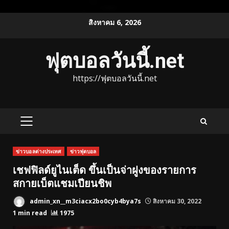
Skip
สิงหาคม 6, 2026
to
content
ฟุตบอลวันนี้.net
https://ฟุตบอลวันนี้.net
PRIMARY
MENU
ข่าวบอลต่างประเทศ
ข่าวฟุตบอล
เชฟฟิลด์ยูไนเต็ด ขึ้นเป็นจ่าฝูงของรายการ
สกายเบ็ตแชมเปียนชิพ
admin_xn__m3ciacx2bo0cyb4bya7s
สิงหาคม 30, 2022
1 min read
1975