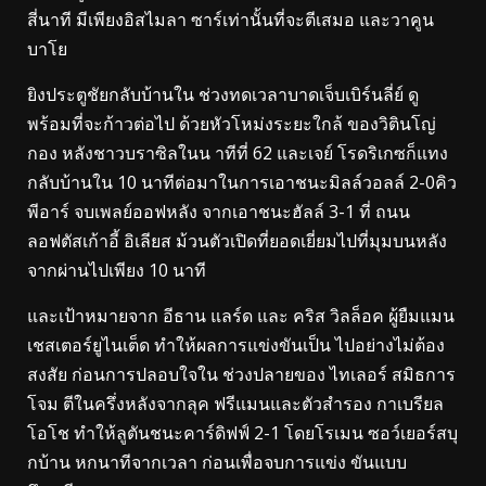
สี่นาที มีเพียงอิสไมลา ซาร์เท่านั้นที่จะตีเสมอ และวาคูน
บาโย
ยิงประตูชัยกลับบ้านใน ช่วงทดเวลาบาดเจ็บเบิร์นลี่ย์ ดู
พร้อมที่จะก้าวต่อไป ด้วยหัวโหม่งระยะใกล้ ของวิตินโญ่
กอง หลังชาวบราซิลในน าทีที่ 62 และเจย์ โรดริเกซก็แทง
กลับบ้านใน 10 นาทีต่อมาในการเอาชนะมิลล์วอลล์ 2-0คิว
พีอาร์ จบเพลย์ออฟหลัง จากเอาชนะฮัลล์ 3-1 ที่ ถนน
ลอฟตัสเก้าอี้ อิเลียส ม้วนตัวเปิดที่ยอดเยี่ยมไปที่มุมบนหลัง
จากผ่านไปเพียง 10 นาที
และเป้าหมายจาก อีธาน แลร์ด และ คริส วิลล็อค ผู้ยืมแมน
เชสเตอร์ยูไนเต็ด ทำให้ผลการแข่งขันเป็น ไปอย่างไม่ต้อง
สงสัย ก่อนการปลอบใจใน ช่วงปลายของ ไทเลอร์ สมิธการ
โจม ตีในครึ่งหลังจากลุค ฟรีแมนและตัวสำรอง กาเบรียล
โอโช ทำให้ลูตันชนะคาร์ดิฟฟ์ 2-1 โดยโรเมน ซอว์เยอร์สบุ
กบ้าน หกนาทีจากเวลา ก่อนเพื่อจบการแข่ง ขันแบบ