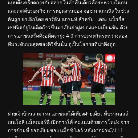
แบบตึงเครียดการจับสลากในค่ำคืนเดียวคือระหว่างวีแกน
และเวสต์บรอมวิช การหยุดงานของ จอช มาเกนนิสในช่วง
ต้นถูก ยกเลิกโดย คาร์ลัน แกรนท์ สำหรับ เดอะ แบ็กกี้ส
เชฟฟิลด์ยูไนเต็ดก้าวขึ้นมาเป็นจ่าฝูงของแชมเปี้ยนชิพ ด้วย
การเอาชนะรีดดิ้งอดีตจ่าฝูง 4-0 การปะทะกันระหว่างสอง
ทีมระดับบนสุดของดิวิชั่นนั้น ดูเป็นโอกาสที่น่าดึงดูด
ฝ่ายเจ้าบ้านสามารถ เอาชนะได้เพียงฝ่ายเดียว ที่บรามอลล์
เลนโอลี่ แม็คเบอร์นี เปิดการให้ คะแนนด้วยการโหม่ง จาก
การข้ามที่ ยอดเยี่ยมของ แม็กซ์ โลว์ หลังจากผ่านไป 11