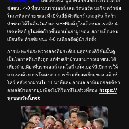
เชฟฟิลด์ยูไนเต็ด
โดยแซงหน้าผู้นำคนก่อนอย่างเรดดิ้งด้วย
ชัยชนะ 4-0 ที่สนามบรามอลล์ เลน วัตฟอร์ด นอริช คว้าชัย
ในนาทีสุดท้าย ขณะที่ เบิร์นลี่ย์ คิวพีอาร์ และลูตัน ก็คว้า
ชัยชนะได้ในคืนวันอังคารเชฟฟิลด์ ยูไนเต็ดชนะ เรดดิ้ง 4-
0เชฟฟิลด์ ยูไนเต็ดก้าวขึ้นมาเป็นจ่าฝูงของ สกายเบ็ตแชม
เปียนชิพ ด้วยชัยชนะ 4-0 เหนืออดีตผู้นำเร้ดดิ้ง
การปะทะกันระหว่างสองทีมระดับบนสุดของดิวิชั่นนั้นดู
เป็นโอกาสที่น่าดึงดูด แต่ฝ่ายเจ้าบ้านสามารถเอาชนะได้
เพียงฝ่ายเดียวที่บรามอลล์ เลนโอลี่ แม็คเบอร์นีเปิดการให้
คะแนนด้วยการโหม่งจากการข้ามที่ยอดเยี่ยมของ แม็กซ์
โลว์ หลังจากผ่านไป 11 นาทีและ อาเนล อาห์เมดฮอดซิชว
อลเลย์บ้านจากมุมเพียงไม่กี่วินาทีในช่วงที่สอง
https://
ฟุตบอลวันนี้.net