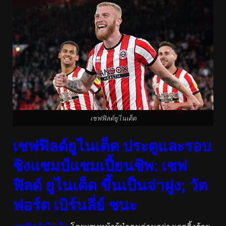
เชฟฟิลด์ยูไนเต็ด
เชฟฟิลด์ยูไนเต็ด ประตูและรอบ
ชิงแชมป์แชมเปี้ยนชิพ: เชฟ
ฟิลด์ ยูไนเต็ด ขึ้นเป็นจ่าฝูง; วัต
ฟอร์ด เบิร์นลี่ย์ ชนะ