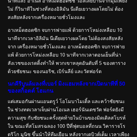
นาทีและ อาเนล อาห์เมดฮอดซิช วอลเลย์บ้านจากมุมเพียง
ไม่ กี่วินาทีในช่วงที่สองอิลิมัน นีเดียเยวางผลโดยไม่ ต้อง
สงสัยหลังจากเครื่องหมายชั่วโมงและ
อาเหม็ดฮอดซิก จบการพ่ายแพ้ ด้วยการโหม่งเหลือบ 10
นาทีจากเวลาอิลิมัน นีเดียเยวางผลโดย ไม่ต้องสงสัยหลัง
จาก เครื่องหมายชั่วโมงและ อาเหม็ดฮอดซิก จบการพ่าย
แพ้ ด้วยการโหม่งเหลือบ 10 นาทีจากเวลาตอนเย็นที่น่า
สังเวชของเรดดิ้งทำให้ พวกเขาหลุดอันดับที่ 5 ของตาราง
ด้วยชัยชนะ ของนอริช, เบิร์นลีย์ และวัตฟอร์ด
นกคีรีบูนล้มลงที่เบอร์ มิงแฮมหลังจากเปิดนาทีที่ 50
ของสก็อตต์ โฮแกน
แต่เสมอกันผ่านแอนดรูว์ โอโมบาไมเดิ้ล และคว้าชัยชนะ
ใน ช่วงทดเวลาเจ็บผ่านโอเนล เฮอร์นันเดซวัต ฟอร์ดยังมี
ความสุข กับชัยชนะครั้งสุดท้ายในบ้านของมิดเดิลสโบรห์
ใน ขณะที่สโมสรฉลอง 100 ปีที่ฟุตบอลที่ถนน วิคาราจโร
ดริโก มูนิซ ขึ้นนำให้ทีมเยือน หลังจากเดบิวต์เต็ม เวลาเพียง