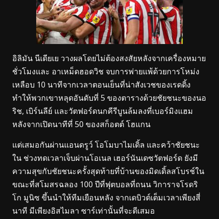
อิลิมัน นีเดียเย วางผลโดยไม่ต้องสงสัยหลังจากเครื่องหมาย
ชั่วโมงและ อาเหม็ดฮอดวิช จบการพ่ายแพ้ด้วยการโหม่ง
เหลือบ 10 นาทีจากเวลาตอนเย็นที่น่าสังเวชของเรดดิ้ง
ทำให้พวกเขาหลุดอันดับที่ 5 ของตารางด้วยชัยชนะของนอ
ริช, เบิร์นลีย์ และวัตฟอร์ดนกคีรีบูนล้มลงที่เบอร์มิงแฮม
หลังจากเปิดนาทีที่ 50 ของสก็อตต์ โฮแกน
แต่เสมอกันผ่านแอนดรูว์ โอโมบาไมเดิ้ล และคว้าชัยชนะ
ใน ช่วงทดเวลาเจ็บผ่านโอเนล เฮอร์นันเดซวัตฟอร์ด ยังมี
ความสุขกับชัยชนะครั้งสุดท้ายที่บ้านของมิดเดิ้ลสโบรช์ใน
ขณะที่สโมสรฉลอง 100 ปีที่ฟุตบอลที่ถนน วิการาจโรดริ
โก มูนิซ ขึ้นนำให้ทีมเยือนหลัง จากเดบิวต์เต็มเวลาเพียงสี่
นาที มีเพียงอิสไมลา ซาร์เท่านั้นที่จะตีเสมอ