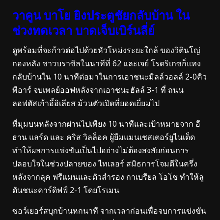
วาคูน บาโย ยิงประตูชัยกลับบ้าน ใน
ช่วงทดเวลา บาดเจ็บเบิร์นลี่ย์
ดูพร้อมที่จะก้าวต่อไปด้วยหัวโหม่งระยะใกล้ ของวิตินโญ่
กองหลัง ชาวบราซิลในนาทีที่ 62 และเจย์ โรดริเกซก็แทง
กลับบ้านใน 10 นาทีต่อมาในการเอาชนะมิลล์วอลล์ 2-0คิว
พีอาร์ จบเพลย์ออฟหลังจากเอาชนะฮัลล์ 3-1 ที่ ถนน
ลอฟตัสเก้าอี้อิเลียส ม้วนตัวเปิดที่ยอดเยี่ยมไป
ที่มุมบนหลังจากผ่านไปเพียง 10 นาทีและเป้าหมายจาก อี
ธาน แลร์ด และ คริส วิลล็อค ผู้ยืมแมนเชสเตอร์ยูไนเต็ด
ทำให้ผลการแข่งขันเป็นไปอย่างไม่ต้องสงสัยก่อนการ
ปลอบใจในช่วงปลายของ ไทเลอร์ สมิธการโจมตีในครึ่ง
หลังจากลุค ฟรีแมนและตัวสำรอง กาเบรียล โอโช ทำให้ลู
ตันชนะคาร์ดิฟฟ์ 2-1 โดยโรเมน
ซอว์เยอร์สบุกบ้านหกนาที จากเวลาก่อนเพื่อจบการแข่งขัน