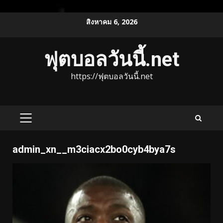
Skip
สิงหาคม 6, 2026
to
content
ฟุตบอลวันนี้.net
https://ฟุตบอลวันนี้.net
PRIMARY
MENU
admin_xn__m3ciacx2bo0cyb4bya7s