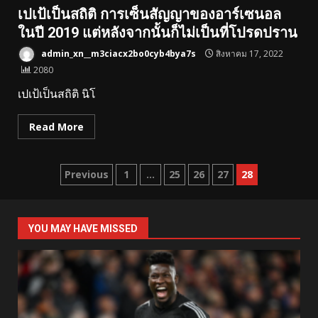
เปเป้เป็นสถิติ การเซ็นสัญญาของอาร์เซนอล
ในปี 2019 แต่หลังจากนั้นก็ไม่เป็นที่โปรดปราน
admin_xn__m3ciacx2bo0cyb4bya7s
สิงหาคม 17, 2022
2080
เปเป้เป็นสถิติ นิโ
Read More
Posts
Previous
1
…
25
26
27
28
pagination
YOU MAY HAVE MISSED