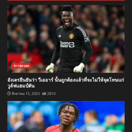
ข่าวฟุตบอล
อังเดรยืนยันว่า วีเออาร์ นั้นถูกต้องแล้วที่จะไม่ให้จุดโทษแก่
วูล์ฟแฮมป์ตัน
สิงหาคม 15, 2023
2810