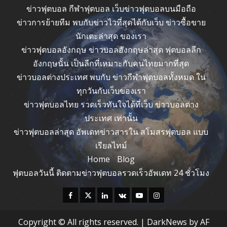
ข่าวฟุตบอล กีฬาฟุตบอล เว็บข่าวฟุตบอลบนมือถือ
ข่าวการย้ายทีม พบกับข่าวไวที่สุดได้กับเว็บ ข่าวซื้อขาย
นักเตะล่าสุด ของเรา
ข่าวฟุตบอลอังกฤษ ข่าวบอลอังกฤษล่าสุด ฟุตบอลลีก
อังกฤษนั้น เป็นลีกที่เหมาะกับคนไทยมากที่สุด
ข่าวบอลต่างประเทศ พบกับ ข่าวกีฬาฟุตบอลทั้งหมด ใน
ทุกวันกับเว็บของเรา
ข่าวฟุตบอลไทย รวดเร็วทันใจได้ที่เว็บ ข่าวบอลต่าง
ประเทศ เท่านั้น
ข่าวฟุตบอลล่าสุด อัพเดทข่าวสารใน สโมสรฟุตบอล แบบ
เรียลไทม์
Home
Blog
ฟุตบอลวันนี้ ติดตามข่าวฟุตบอลรวดเร็วอัพเดท 24 ชั่วโมง
Facebook
Twitter
Linkedin
VK
Youtube
Instagram
Copyright © All rights reserved.
|
DarkNews
by AF