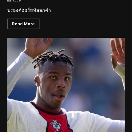
1359
บรองค์ฮอร์สท์ออกคำ
Read More