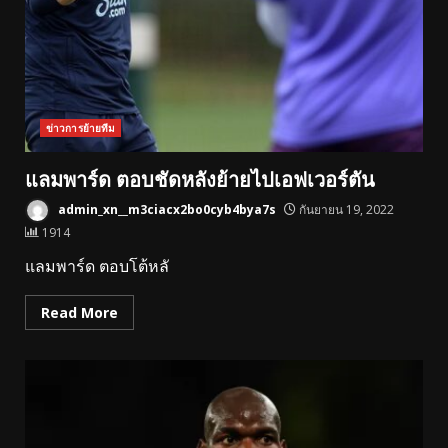
ข่าวการย้ายทีม
แลมพาร์ด ตอบชัดหลังย้ายไปเอฟเวอร์ตัน
admin_xn__m3ciacx2bo0cyb4bya7s
กันยายน 19, 2022
1914
แลมพาร์ด ตอบโต้หลั
Read More