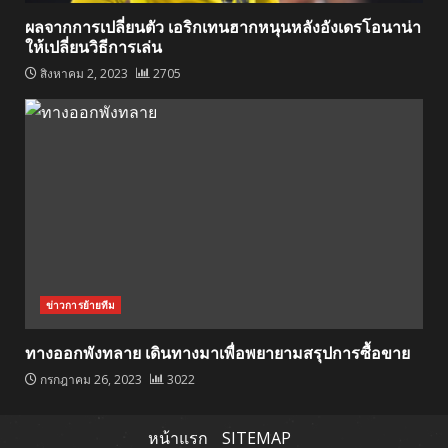
ผลจากการเปลี่ยนตัว เอริกเทนฮากหนุนหลังอังเดรโอนาน่า
ให้เปลี่ยนวิธีการเล่น
สิงหาคม 2, 2023
2705
ข่าวการย้ายทีม
ทางออกพังทลาย เดินทางมาเพื่อพยายามสรุปการซื้อขาย
กรกฎาคม 26, 2023
3022
หน้าแรก
SITEMAP