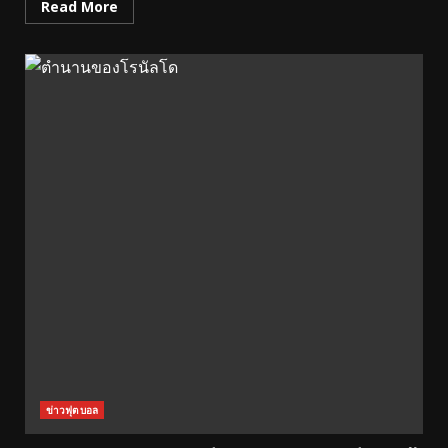
Read More
ข่าวฟุตบอล