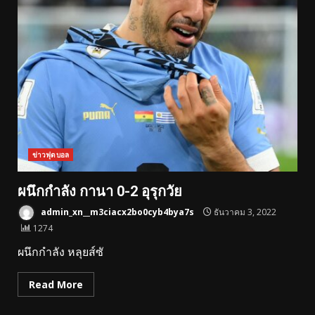
ข่าวฟุตบอล
ผนึกกำลัง กานา 0-2 อุรุกวัย
admin_xn__m3ciacx2bo0cyb4bya7s
ธันวาคม 3, 2022
1274
ผนึกกำลัง หลุยส์ซั
Read More