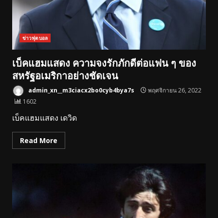
ข่าวฟุตบอล
เบ็คแฮมแสดง ความจงรักภักดีต่อแฟน ๆ ของ
สหรัฐอเมริกาอย่างชัดเจน
admin_xn__m3ciacx2bo0cyb4bya7s
พฤศจิกายน 26, 2022
1602
เบ็คแฮมแสดง เดวิด
Read More