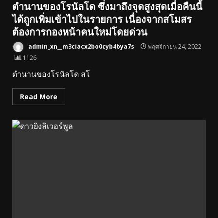
ตำนานของโรนัลโด ซึ่งมาถึงจุดสูงสุดเมื่อคืนนี้
ได้ถูกเพิ่มเข้าไปในรายการ เนื่องจากสโมสร
ต้องการกองหน้าคนใหม่โดยด่วน
admin_xn__m3ciacx2bo0cyb4bya7s
พฤศจิกายน 24, 2022
1126
ตำนานของโรนัลโด สโ
Read More