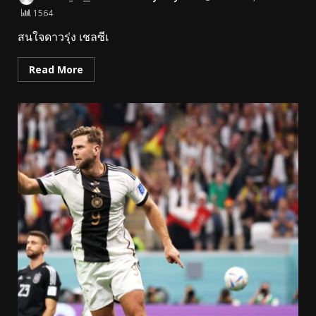
1564
สนใจดาวรุ่ง เชลซีเ
Read More