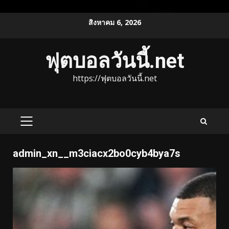
Skip
สิงหาคม 6, 2026
to
content
ฟุตบอลวันนี้.net
https://ฟุตบอลวันนี้.net
PRIMARY
MENU
admin_xn__m3ciacx2bo0cyb4bya7s