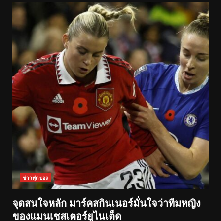
ข่าวฟุตบอล
จุดสนใจหลัก มาร์คสกินเนอร์มั่นใจว่าทีมหญิง
ของแมนเชสเตอร์ยูไนเต็ด