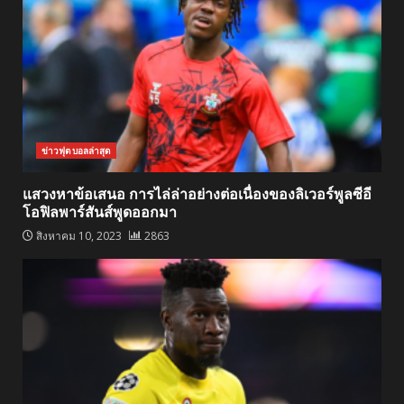
ข่าวฟุตบอลล่าสุด
แสวงหาข้อเสนอ การไล่ล่าอย่างต่อเนื่องของลิเวอร์พูลซีอี
โอฟิลพาร์สันส์พูดออกมา
สิงหาคม 10, 2023
2863