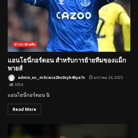
ข่าวการย้ายทีม
แอนโธนี่กอร์ดอน สําหรับการย้ายทีมของแม็ก
พายส์
admin_xn__m3ciacx2bo0cyb4bya7s
มกราคม 24, 2023
3054
แอนโธนี่กอร์ดอน นิ
Read More