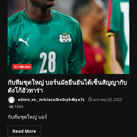
ข่าวฟุตบอล
กับทีมชุดใหญ่ บอร์นมัธยืนยันได้เซ็นสัญญากับ
ดังโก้อัวทาร่า
admin_xn__m3ciacx2bo0cyb4bya7s
มกราคม 20, 2023
1684
กับทีมชุดใหญ่ บอร์
Read More