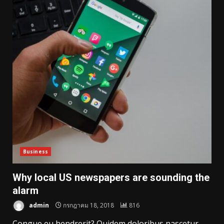
Business
Why local US newspapers are sounding the
alarm
admin
กรกฎาคม 18, 2018
816
Congue eu hendrerit? Quidem doloribus nascetur,