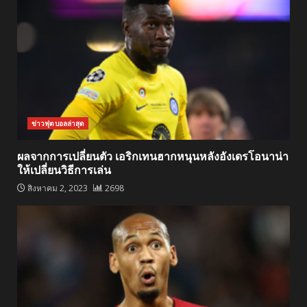
ข่าวฟุตบอลล่าสุด
ผลจากการเปลี่ยนตัว เอริกเทนฮากหนุนหลังอังเดรโอนาน่า
ให้เปลี่ยนวิธีการเล่น
สิงหาคม 2, 2023
2698