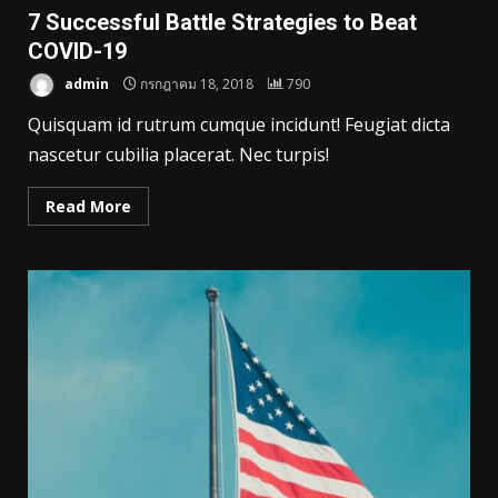
7 Successful Battle Strategies to Beat
COVID-19
admin
กรกฎาคม 18, 2018
790
Quisquam id rutrum cumque incidunt! Feugiat dicta
nascetur cubilia placerat. Nec turpis!
Read More