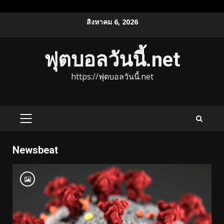
Skip
สิงหาคม 6, 2026
to
content
ฟุตบอลวันนี้.net
https://ฟุตบอลวันนี้.net
PRIMARY
MENU
Newsbeat