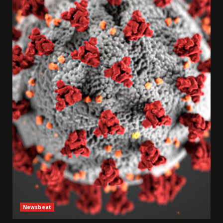
Newsbeat